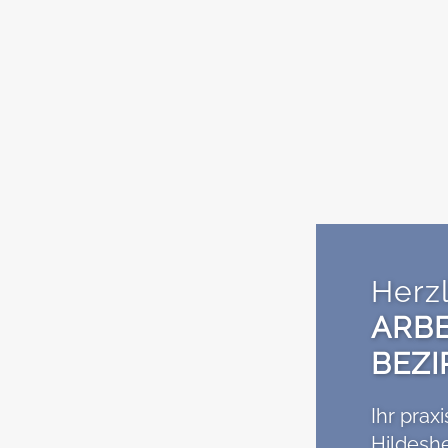
Herz
ARBE
BEZI
Ihr prax
Hildesh