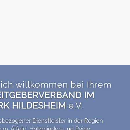
lich willkommen bei Ihrem
ITGEBERVERBAND IM
RK HILDESHEIM
e.V.
isbezogener Dienstleister in der Region
eim, Alfeld, Holzminden und Peine