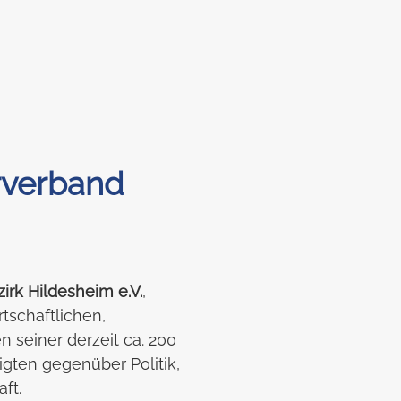
rverband
irk Hildesheim e.V.
,
irtschaftlichen,
n seiner derzeit ca. 200
igten gegenüber Politik,
ft.