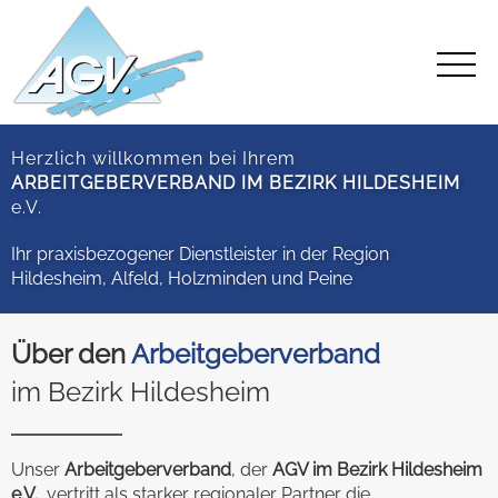
Herzlich willkommen bei Ihrem
ARBEITGEBERVERBAND IM BEZIRK HILDESHEIM
e.V.
Ihr praxisbezogener Dienstleister in der Region
Hildesheim, Alfeld, Holzminden und Peine
Über den
Arbeitgeberverband
im Bezirk Hildesheim
Unser
Arbeitgeberverband
, der
AGV im Bezirk Hildesheim
e.V.
, vertritt als starker regionaler Partner die