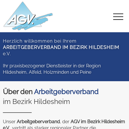
Herzlich willkommen bei Ihrem
ARBEITGEBERVERBAND IM BEZIRK HILDESHEIM
e.V.
Ihr praxisbezogener Dienstleister in der Region
Hildesheim, Alfeld, Holzminden und Peine
Über den
Arbeitgeberverband
im Bezirk Hildesheim
Unser
Arbeitgeberverband
, der
AGV im Bezirk Hildesheim
e.V.
, vertritt als starker regionaler Partner die