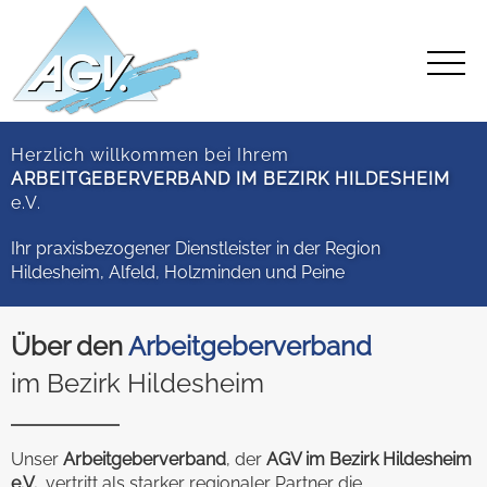
Herzlich willkommen bei Ihrem
ARBEITGEBERVERBAND IM BEZIRK HILDESHEIM
e.V.
Ihr praxisbezogener Dienstleister in der Region
Hildesheim, Alfeld, Holzminden und Peine
Über den
Arbeitgeberverband
im Bezirk Hildesheim
Unser
Arbeitgeberverband
, der
AGV im Bezirk Hildesheim
e.V.
, vertritt als starker regionaler Partner die