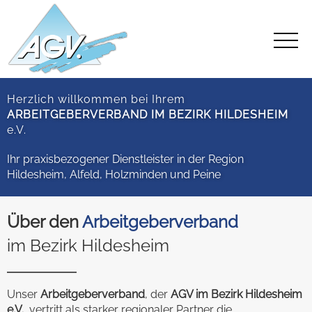
Herzlich willkommen bei Ihrem
ARBEITGEBERVERBAND IM BEZIRK HILDESHEIM
e.V.
Ihr praxisbezogener Dienstleister in der Region
Hildesheim, Alfeld, Holzminden und Peine
Über den
Arbeitgeberverband
im Bezirk Hildesheim
Unser
Arbeitgeberverband
, der
AGV im Bezirk Hildesheim
e.V.
, vertritt als starker regionaler Partner die