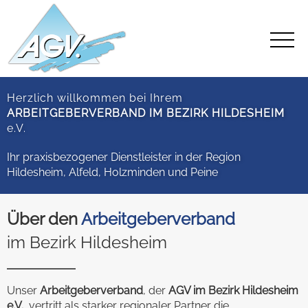
Herzlich willkommen bei Ihrem
ARBEITGEBERVERBAND IM BEZIRK HILDESHEIM
e.V.
Ihr praxisbezogener Dienstleister in der Region
Hildesheim, Alfeld, Holzminden und Peine
Über den
Arbeitgeberverband
im Bezirk Hildesheim
Unser
Arbeitgeberverband
, der
AGV im Bezirk Hildesheim
e.V.
, vertritt als starker regionaler Partner die