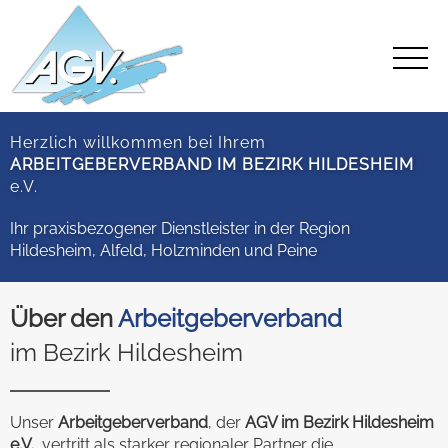
Herzlich willkommen bei Ihrem
ARBEITGEBERVERBAND IM BEZIRK HILDESHEIM
e.V.
Ihr praxisbezogener Dienstleister in der Region
Hildesheim, Alfeld, Holzminden und Peine
Über den
Arbeitgeberverband
im Bezirk Hildesheim
Unser
Arbeitgeberverband
, der
AGV im Bezirk Hildesheim
e.V.
, vertritt als starker regionaler Partner die