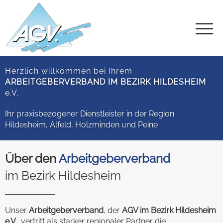
Herzlich willkommen bei Ihrem
ARBEITGEBERVERBAND IM BEZIRK HILDESHEIM
e.V.
Ihr praxisbezogener Dienstleister in der Region
Hildesheim, Alfeld, Holzminden und Peine
Über den
Arbeitgeberverband
im Bezirk Hildesheim
Unser
Arbeitgeberverband
, der
AGV im Bezirk Hildesheim
e.V.
, vertritt als starker regionaler Partner die