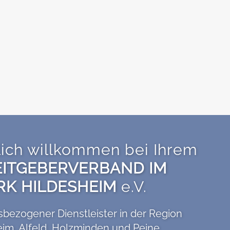
lich willkommen bei Ihrem
ITGEBERVERBAND IM
RK HILDESHEIM
e.V.
isbezogener Dienstleister in der Region
eim, Alfeld, Holzminden und Peine