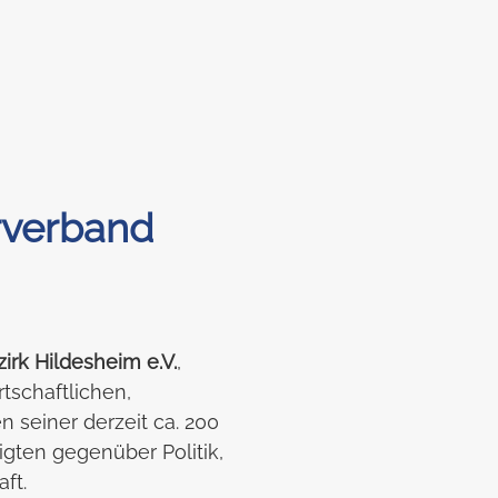
rverband
irk Hildesheim e.V.
,
irtschaftlichen,
n seiner derzeit ca. 200
igten gegenüber Politik,
ft.