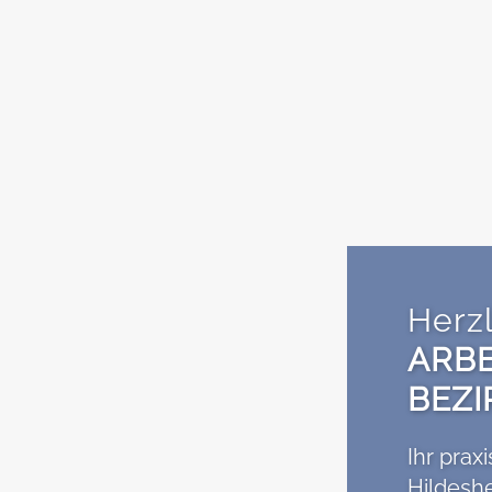
Herz
ARBE
BEZI
Ihr prax
Hildesh