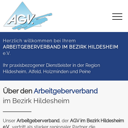
Herzlich willkommen bei Ihrem
ARBEITGEBERVERBAND IM BEZIRK HILDESHEIM
e.V.
Ihr praxisbezogener Dienstleister in der Region
Hildesheim, Alfeld, Holzminden und Peine
Über den
Arbeitgeberverband
im Bezirk Hildesheim
Unser
Arbeitgeberverband
, der
AGV im Bezirk Hildesheim
e.V.
, vertritt als starker regionaler Partner die