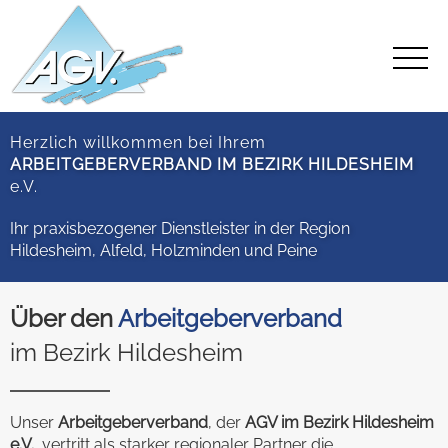
Herzlich willkommen bei Ihrem
ARBEITGEBERVERBAND IM BEZIRK HILDESHEIM
e.V.
Ihr praxisbezogener Dienstleister in der Region
Hildesheim, Alfeld, Holzminden und Peine
Über den
Arbeitgeberverband
im Bezirk Hildesheim
Unser
Arbeitgeberverband
, der
AGV im Bezirk Hildesheim
e.V.
, vertritt als starker regionaler Partner die