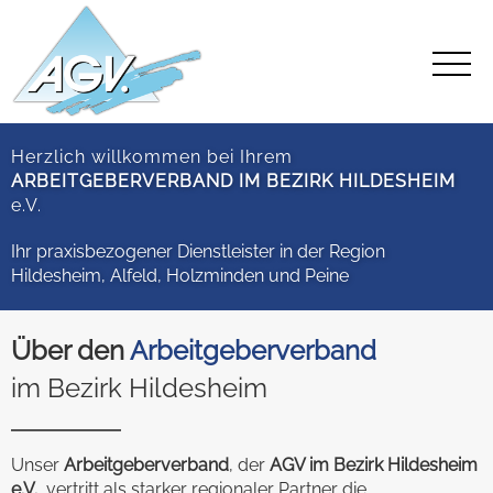
Herzlich willkommen bei Ihrem
ARBEITGEBERVERBAND IM BEZIRK HILDESHEIM
e.V.
Ihr praxisbezogener Dienstleister in der Region
Hildesheim, Alfeld, Holzminden und Peine
Über den
Arbeitgeberverband
im Bezirk Hildesheim
Unser
Arbeitgeberverband
, der
AGV im Bezirk Hildesheim
e.V.
, vertritt als starker regionaler Partner die