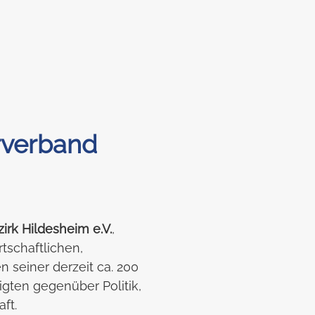
rverband
irk Hildesheim e.V.
,
irtschaftlichen,
n seiner derzeit ca. 200
igten gegenüber Politik,
ft.