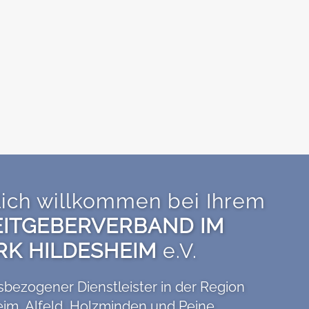
lich willkommen bei Ihrem
ITGEBERVERBAND IM
RK HILDESHEIM
e.V.
isbezogener Dienstleister in der Region
eim, Alfeld, Holzminden und Peine