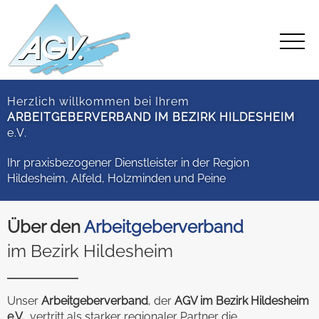
Herzlich willkommen bei Ihrem
ARBEITGEBERVERBAND IM BEZIRK HILDESHEIM
e.V.
Ihr praxisbezogener Dienstleister in der Region
Hildesheim, Alfeld, Holzminden und Peine
Über den
Arbeitgeberverband
im Bezirk Hildesheim
Unser
Arbeitgeberverband
, der
AGV im Bezirk Hildesheim
e.V.
, vertritt als starker regionaler Partner die