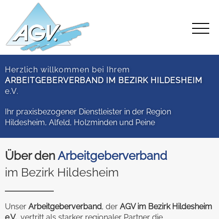
Herzlich willkommen bei Ihrem
ARBEITGEBERVERBAND IM BEZIRK HILDESHEIM
e.V.
Ihr praxisbezogener Dienstleister in der Region
Hildesheim, Alfeld, Holzminden und Peine
Über den
Arbeitgeberverband
im Bezirk Hildesheim
Unser
Arbeitgeberverband
, der
AGV im Bezirk Hildesheim
e.V.
, vertritt als starker regionaler Partner die