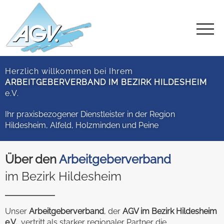
Herzlich willkommen bei Ihrem
ARBEITGEBERVERBAND IM BEZIRK HILDESHEIM
e.V.
Ihr praxisbezogener Dienstleister in der Region
Hildesheim, Alfeld, Holzminden und Peine
Über den
Arbeitgeberverband
im Bezirk Hildesheim
Unser
Arbeitgeberverband
, der
AGV im Bezirk Hildesheim
e.V.
, vertritt als starker regionaler Partner die