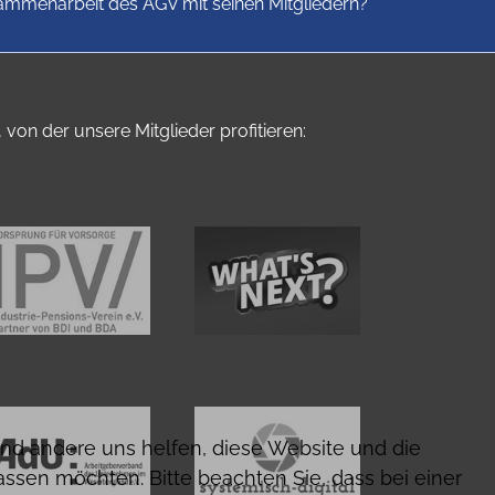
sammenarbeit des AGV mit seinen Mitgliedern?
von der unsere Mitglieder profitieren:
rend andere uns helfen, diese Website und die
assen möchten. Bitte beachten Sie, dass bei einer